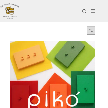
跳
至
主
要
內
容