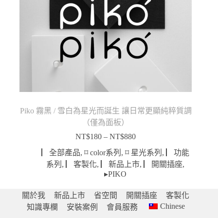
Piko 霧黑 / 雪白為星光而誕生 讓日常更顯純粹質調
（僅為面板）
NT$
180
–
NT$
880
價
格
▏全部產品
,
⌑ color系列
,
⌑ 星光系列
,
▏功能
範
系列
,
▏客製化
,
▏新品上市
,
▏開關插座
,
圍：
▸PIKO
NT$180
到
關於我
新品上市
省空間
開關插座
客製化
NT$880
Chinese
知識專欄
安裝案例
會員服務