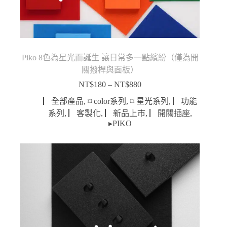
Piko 8色為星光而誕生 讓日常多一點繽紛（僅為開
關撥桿與面板）
NT$
180
–
NT$
880
價
格
▏全部產品
,
⌑ color系列
,
⌑ 星光系列
,
▏功能
範
系列
,
▏客製化
,
▏新品上市
,
▏開關插座
,
圍：
▸PIKO
NT$180
到
NT$880