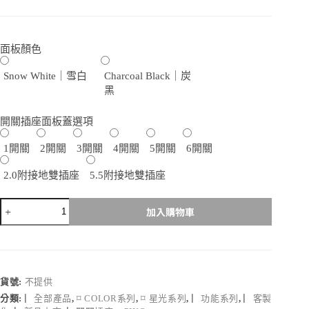
面板顏色
Snow White｜雪白
Charcoal Black｜炭
黑
開關插座面板蓋選項
1開關
2開關
3開關
4開關
5開關
6開關
2.0附接地雙插座
5.5附接地雙插座
Piko
加入購物車
霧
黑
/
雪
白
貨號:
不提供
為
分類:
▏全部產品
,
⌑ COLOR系列
,
⌑ 星光系列
,
▏功能系列
,
▏客製
星