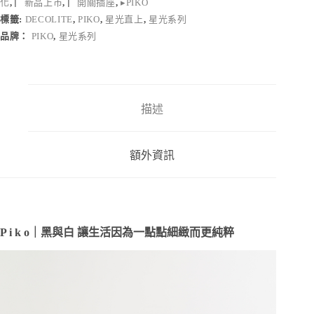
化
,
▏新品上市
,
▏開關插座
,
▸PIKO
光
標籤:
DECOLITE
,
PIKO
,
星光直上
,
星光系列
而
誕
品牌：
PIKO
,
星光系列
生
讓
日
常
描述
更
顯
純
粹
額外資訊
質
調
（僅
為
面
P i k o｜黑與白 讓生活因為一點點細緻而更純粹
板）
數
量