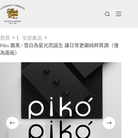
跳
至
主
要
內
首頁
▏全部產品
容
Piko 霧黑 / 雪白為星光而誕生 讓日常更顯純粹質調（僅
為面板）