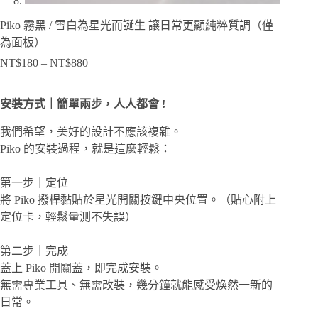
Piko 霧黑 / 雪白為星光而誕生 讓日常更顯純粹質調（僅
為面板）
NT$
180
–
NT$
880
價
格
範
安裝方式｜簡單兩步，人人都會 !
圍：
NT$180
我們希望，美好的設計不應該複雜。
到
Piko 的安裝過程，就是這麼輕鬆：
NT$880
第一步｜定位
將 Piko 撥桿黏貼於星光開關按鍵中央位置。（貼心附上
定位卡，輕鬆量測不失誤）
第二步｜完成
蓋上 Piko 開關蓋，即完成安裝。
無需專業工具、無需改裝，幾分鐘就能感受煥然一新的
日常。