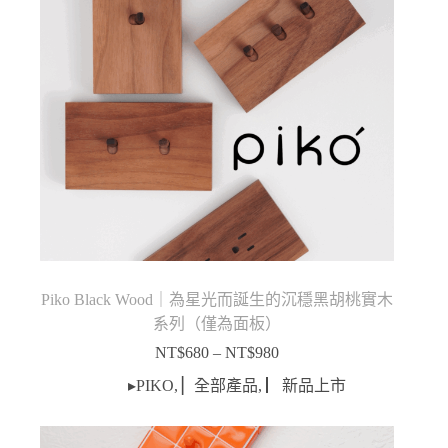
Piko Black Wood｜為星光而誕生的沉穩黑胡桃實木
系列（僅為面板）
NT$
680
–
NT$
980
價
格
▸PIKO
,
▏全部產品
,
▏新品上市
範
圍：
NT$680