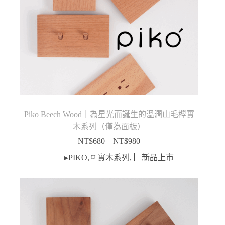
Piko Beech Wood｜為星光而誕生的溫潤山毛櫸實
木系列（僅為面板）
NT$
680
–
NT$
980
價
格
▸PIKO
,
⌑ 實木系列
,
▏新品上市
範
圍：
NT$680
到
NT$980