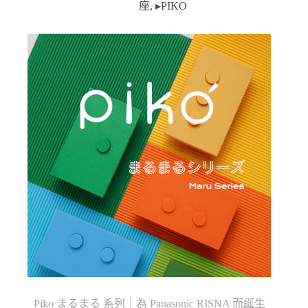
範
座
,
▸PIKO
圍：
NT$1,280
到
NT$1,480
Piko まるまる 系列｜為 Panasonic RISNA 而誕生