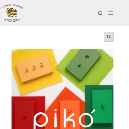
跳
至
主
要
內
容