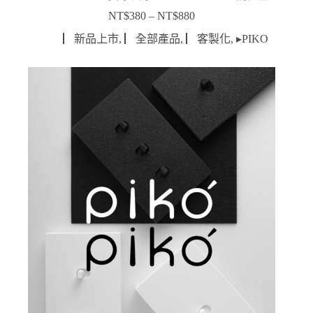
NT$
380
–
NT$
880
價
格
▏新品上市
,
▏全部產品
,
▏客製化
,
▸PIKO
範
圍：
NT$380
到
NT$880