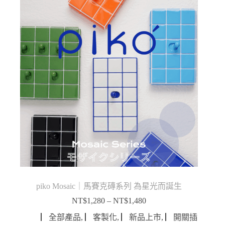
到
NT$980
piko Mosaic｜馬賽克磚系列 為星光而誕生
NT$
1,280
–
NT$
1,480
價
格
▏全部產品
,
▏客製化
,
▏新品上市
,
▏開關插