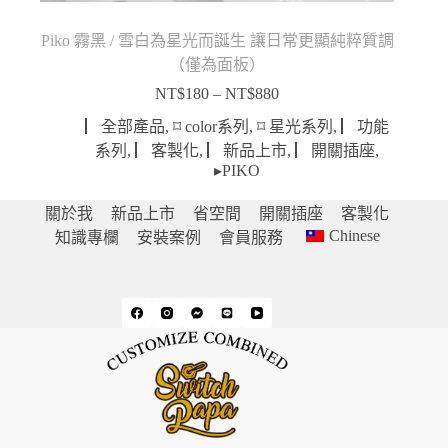
Piko 霧黑 / 雪白為星光而誕生 讓日常更顯純粹質調
（僅為面板）
NT$
180
–
NT$
880
價
格
▏全部產品
,
⌑ color系列
,
⌑ 星光系列
,
▏功能
範
系列
,
▏客製化
,
▏新品上市
,
▏開關插座
,
圍：
▸PIKO
NT$180
到
關於我
新品上市
省空間
開關插座
客製化
NT$880
Chinese
知識專欄
安裝案例
會員服務