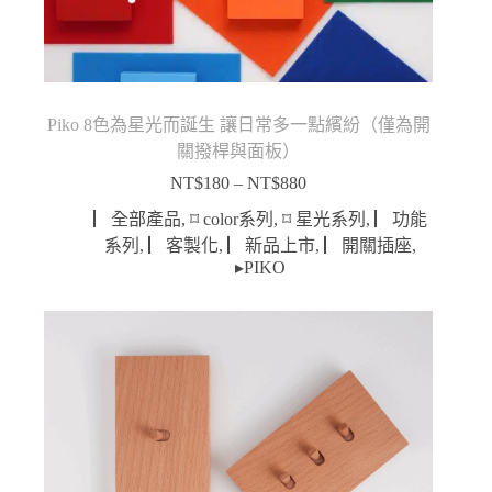
Piko 8色為星光而誕生 讓日常多一點繽紛（僅為開
關撥桿與面板）
NT$
180
–
NT$
880
價
格
▏全部產品
,
⌑ color系列
,
⌑ 星光系列
,
▏功能
範
系列
,
▏客製化
,
▏新品上市
,
▏開關插座
,
圍：
▸PIKO
NT$180
到
NT$880