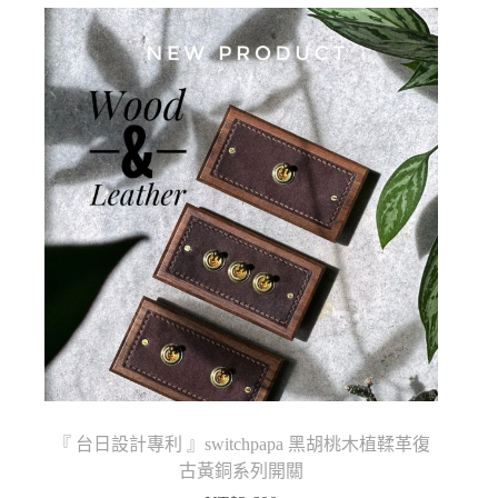
『 台日設計專利 』switchpapa 黑胡桃木植鞣革復
古黃銅系列開關