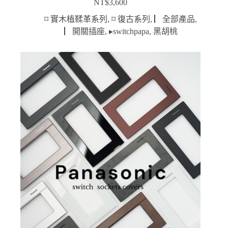
NT$
3,600
⌑ 實木植鞣革系列
,
⌑ 復古系列
,
▏全部產品
,
▏開關插座
,
▸switchpapa
,
黑胡桃