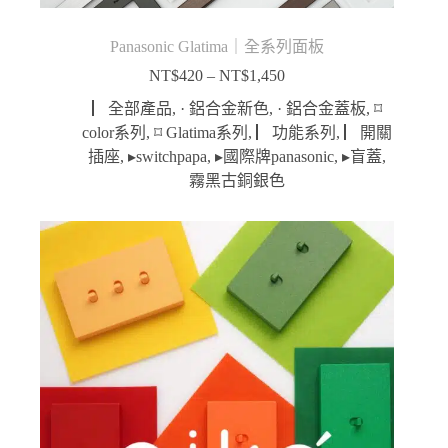
Panasonic Glatima｜全系列面板
NT$
420
–
NT$
1,450
價
格
▏全部產品
,
· 鋁合金新色
,
· 鋁合金蓋板
,
⌑
範
color系列
,
⌑ Glatima系列
,
▏功能系列
,
▏開關
圍：
插座
,
▸switchpapa
,
▸國際牌panasonic
,
▸盲蓋
,
NT$420
霧黑古銅銀色
到
NT$1,450