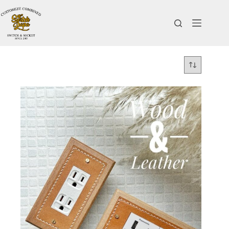
跳
至
主
要
內
容