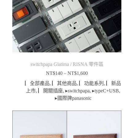
switchpapa Glatima / RISNA 零件區
NT$
140
–
NT$
1,600
價
格
▏全部產品
,
▏其他商品
,
▏功能系列
,
▏新品
範
上市
,
▏開關插座
,
▸switchpapa
,
▸typeC+USB
,
圍：
▸國際牌panasonic
NT$140
到
NT$1,600