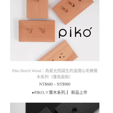
Piko Beech Wood｜為星光而誕生的溫潤山毛櫸實
木系列（僅為面板）
NT$
680
–
NT$
980
價
格
▸PIKO
,
⌑ 實木系列
,
▏新品上市
範
圍：
NT$680