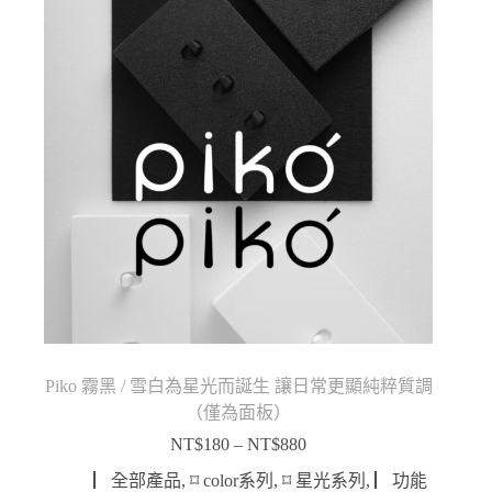
到
NT$980
Piko 霧黑 / 雪白為星光而誕生 讓日常更顯純粹質調
（僅為面板）
NT$
180
–
NT$
880
價
格
▏全部產品
,
⌑ color系列
,
⌑ 星光系列
,
▏功能