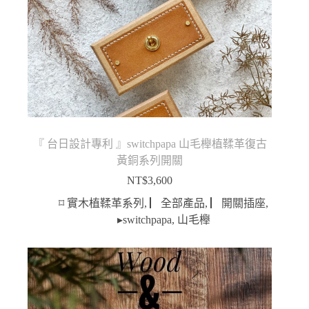
『 台日設計專利 』switchpapa 山毛櫸植鞣革復古
黃銅系列開關
NT$
3,600
⌑ 實木植鞣革系列
,
▏全部產品
,
▏開關插座
,
▸switchpapa
,
山毛櫸