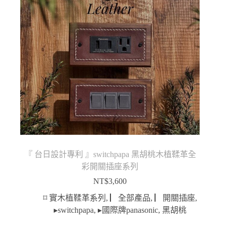
『 台日設計專利 』switchpapa 黑胡桃木植鞣革全
彩開關插座系列
NT$
3,600
⌑ 實木植鞣革系列
,
▏全部產品
,
▏開關插座
,
▸switchpapa
,
▸國際牌panasonic
,
黑胡桃