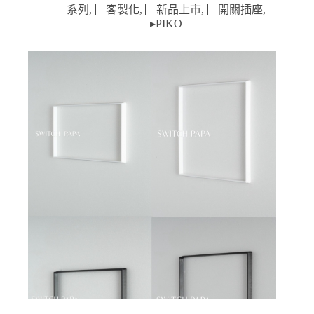
範
系列
,
▏客製化
,
▏新品上市
,
▏開關插座
,
圍：
▸PIKO
NT$180
到
NT$880