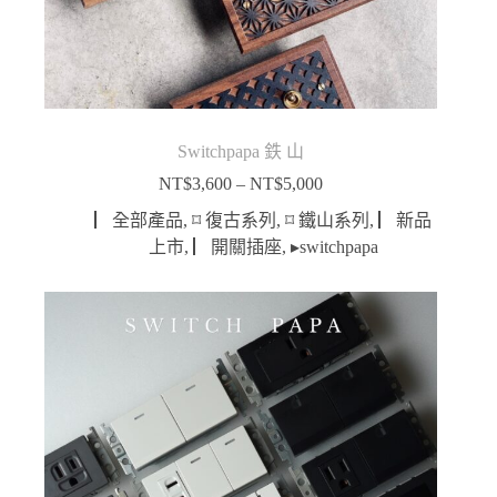
Switchpapa 鉄 山
NT$
3,600
–
NT$
5,000
價
格
▏全部產品
,
⌑ 復古系列
,
⌑ 鐵山系列
,
▏新品
範
上市
,
▏開關插座
,
▸switchpapa
圍：
NT$3,600
到
NT$5,000