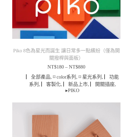
Piko 8色為星光而誕生 讓日常多一點繽紛（僅為開
關撥桿與面板）
NT$
180
–
NT$
880
價
格
▏全部產品
,
⌑ color系列
,
⌑ 星光系列
,
▏功能
範
系列
,
▏客製化
,
▏新品上市
,
▏開關插座
,
圍：
▸PIKO
NT$180
到
NT$880