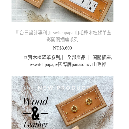
『 台日設計專利 』switchpapa 山毛櫸木植鞣革全
彩開關插座系列
NT$
3,600
⌑ 實木植鞣革系列
,
▏全部產品
,
▏開關插座
,
▸switchpapa
,
▸國際牌panasonic
,
山毛櫸