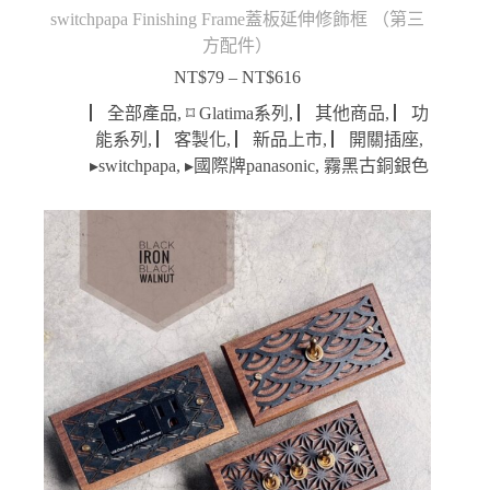
switchpapa Finishing Frame蓋板延伸修飾框 （第三
方配件）
NT$
79
–
NT$
616
價
格
▏全部產品
,
⌑ Glatima系列
,
▏其他商品
,
▏功
範
能系列
,
▏客製化
,
▏新品上市
,
▏開關插座
,
圍：
▸switchpapa
,
▸國際牌panasonic
,
霧黑古銅銀色
NT$79
到
NT$616