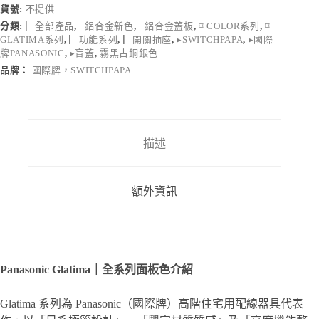
貨號:
不提供
面
分類:
▏全部產品
,
· 鋁合金新色
,
· 鋁合金蓋板
,
⌑ COLOR系列
,
⌑
板
GLATIMA系列
,
▏功能系列
,
▏開關插座
,
▸SWITCHPAPA
,
▸國際
數
牌PANASONIC
,
▸盲蓋
,
霧黑古銅銀色
量
品牌：
國際牌，SWITCHPAPA
描述
額外資訊
Panasonic Glatima｜全系列面板色介紹
Glatima 系列為 Panasonic（國際牌）高階住宅用配線器具代表