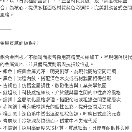
作，以「日系極簡設計」、「豐富材質質感」及「高度機能整
合」為核心，提供多樣面板材質與色彩選擇，完美對應各式空間
風格。
⸻
金屬質感面板系列
鋁合金面板／不鏽鋼面板皆採用高精度拉絲加工，呈現俐落現代
的金屬質地，並具備高度耐磨與抗指紋性能。
• 銀色｜經典金屬光澤，明亮俐落，為現代簡約空間定調
• 黑色｜沈穩內斂，搭配深色木皮或石材牆面相得益彰
• 古銅色｜仿舊金屬調性，散發復古與工業美學氛圍
• 鈦坦灰｜科技感拉絲灰，介於銀與黑之間的中性高冷風格
• 鏽銅｜金屬氧化風格處理，搭配侘寂或粗獷空間更顯層次
• 赤陶銅｜帶有暖橘銅光的個性色彩，提升空間活力感
• 棧瓦黑｜深色系中透出溫潤紅棕色調，呼應日式建築元素
• 青炭灰｜冷調深灰拉絲面，穩重中不失現代感
• 不鏽鋼｜採用高硬度SUS材質，質感細緻、具優異耐蝕性與剛