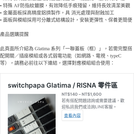
• 特殊 AF防指紋鍍膜，有效降低手痕殘留，維持長效清潔美觀
• 金屬面板採高精度鋁擠製作，具 消光處理與耐蝕加工
• 面板與模組採用可分離式結構設計，安裝更彈性、保養更簡便
產品選購提醒
此頁面所介紹為 Glatima 系列「一聯蓋板（框）」，若需完整搭
配開關／插座模組或各式弱電功能（如網路、電視、typeC
等），請務必前往以下連結，選擇對應模組組合使用：