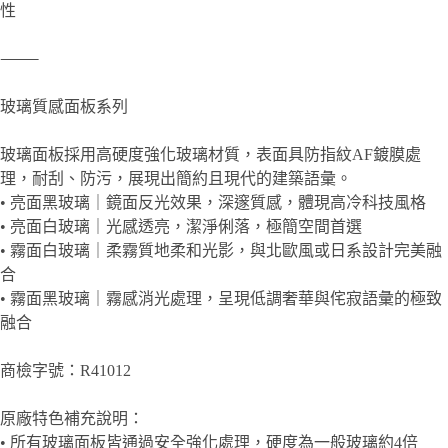
性
⸻
玻璃質感面板系列
玻璃面板採用高硬度強化玻璃材質，表面具防指紋AF鍍膜處
理，耐刮、防污，展現出簡約且現代的建築語彙。
• 亮面黑玻璃｜鏡面反光效果，深邃質感，體現高冷科技風格
• 亮面白玻璃｜光感透亮，潔淨俐落，極簡空間首選
• 霧面白玻璃｜柔霧質地柔和光影，與北歐風或日系設計完美融
合
• 霧面黑玻璃｜霧感消光處理，呈現低調奢華與侘寂語彙的極致
融合
商檢字號：R41012
原廠特色補充說明：
• 所有玻璃面板皆通過安全強化處理，硬度為一般玻璃約4倍