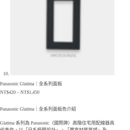
Panasonic Glatima｜全系列面板
NT$
420
–
NT$
1,450
價
格
範
Panasonic Glatima｜全系列面板色介紹
圍：
NT$420
Glatima 系列為 Panasonic（國際牌）高階住宅用配線器具
到
代表作，以「日系極簡設計」、「豐富材質質感」及