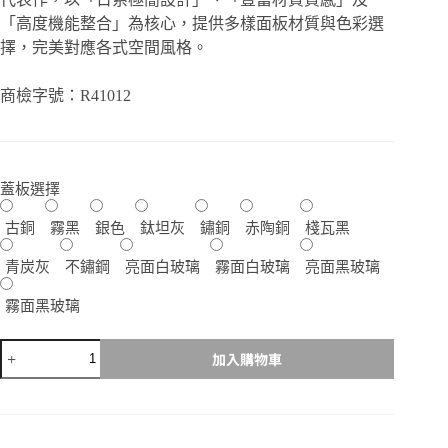
NT$1,450
「高度機能整合」為核心，提供多樣面板材質與色彩選
擇，完美對應各式空間風格。
商檢字號：R41012
蓋板選擇
古銅
霧黑
銀色
鈦坦灰
鏽銅
赤陶銅
棧瓦黑
青炭灰
不鏽鋼
亮面白玻璃
霧面白玻璃
亮面黑玻璃
霧面黑玻璃
Panasonic
加入購物車
Glatima
｜
全
系
列