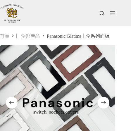
跳
至
主
要
內
首頁
▏全部產品
Panasonic Glatima｜全系列面板
容