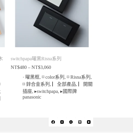
木
switchpapa曜黑Risna系列
NT$
480
–
NT$
3,060
價
格
· 曜黑框
,
⌑ color系列
,
⌑ Risna系列
,
範
⌑
⌑ 鋅合金系列
,
▏全部產品
,
▏開關
圍：
上
插座
,
▸switchpapa
,
▸國際牌
NT$480
panasonic
國
到
NT$3,060