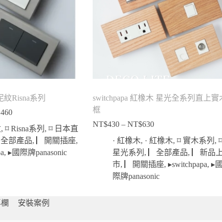
水泥紋Risna系列
switchpapa 紅橡木 星光全系列直上實
框
,460
價
NT$
430
–
NT$
630
格
價
紋
,
⌑ Risna系列
,
⌑ 日本直
範
格
▏全部產品
,
▏開關插座
,
· 紅橡木
,
· 紅橡木
,
⌑ 實木系列
,
圍：
範
pa
,
▸國際牌panasonic
星光系列
,
▏全部產品
,
▏新品
NT$680
圍：
市
,
▏開關插座
,
▸switchpapa
,
▸
到
NT$430
際牌panasonic
NT$3,460
到
NT$630
專欄
安裝案例