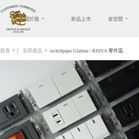
跳
至
主
關於我
新品上市
省空間
要
內
容
首頁
▏全部產品
switchpapa Glatima / RISNA 零件區