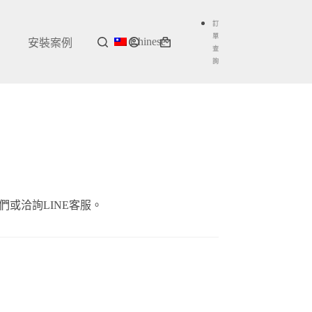
訂
單
Chinese
安裝案例
購
查
詢
物
車
或洽詢LINE客服。