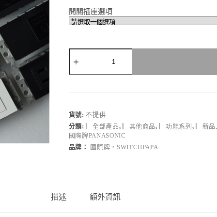
開關插座選項
switchpapa
Glatima
/
RISNA
零
件
區
貨號:
不提供
數
分類:
▏全部產品
,
▏其他商品
,
▏功能系列
,
▏新品
量
國際牌PANASONIC
品牌：
國際牌，SWITCHPAPA
描述
額外資訊