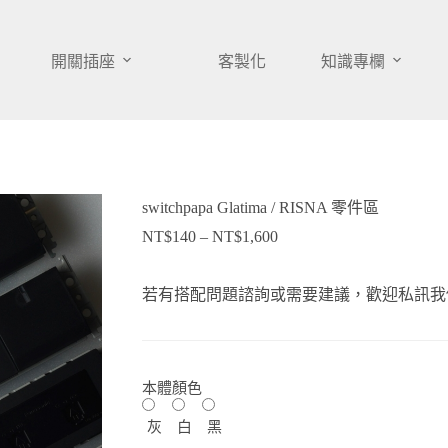
開關插座
客製化
知識專欄
switchpapa Glatima / RISNA 零件區
NT$
140
–
NT$
1,600
價
格
範
若有搭配問題諮詢或需要建議，歡迎私訊我們
圍：
NT$140
到
NT$1,600
本體顏色
灰
白
黑