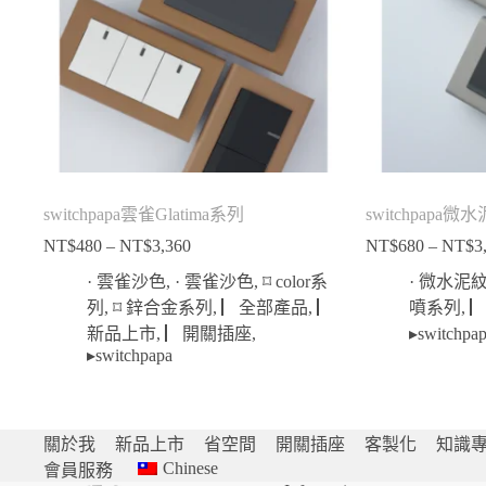
switchpapa雲雀Glatima系列
switchpapa微
NT$
480
–
NT$
3,360
NT$
680
–
NT$
3
價
格
· 雲雀沙色
,
· 雲雀沙色
,
⌑ color系
· 微水泥
範
列
,
⌑ 鋅合金系列
,
▏全部產品
,
▏
噴系列
,
圍：
新品上市
,
▏開關插座
,
▸switchpa
NT$480
▸switchpapa
到
NT$3,360
關於我
新品上市
省空間
開關插座
客製化
知識
Chinese
會員服務