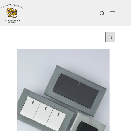
跳
至
主
要
內
容