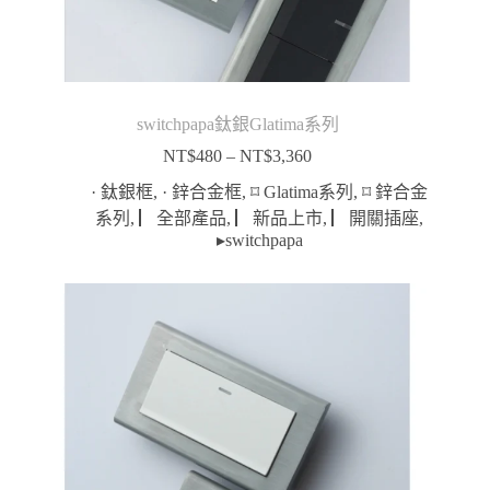
switchpapa鈦銀Glatima系列
NT$
480
–
NT$
3,360
價
格
· 鈦銀框
,
· 鋅合金框
,
⌑ Glatima系列
,
⌑ 鋅合金
範
系列
,
▏全部產品
,
▏新品上市
,
▏開關插座
,
圍：
▸switchpapa
NT$480
到
NT$3,360