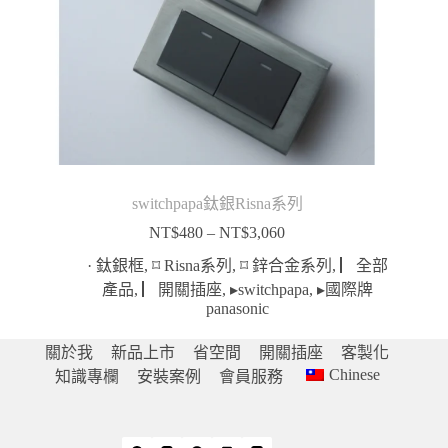
switchpapa鈦銀Risna系列
NT$
480
–
NT$
3,060
價
格
· 鈦銀框
,
⌑ Risna系列
,
⌑ 鋅合金系列
,
▏全部
範
產品
,
▏開關插座
,
▸switchpapa
,
▸國際牌
panasonic
圍：
NT$480
到
關於我
新品上市
省空間
開關插座
客製化
NT$3,060
Chinese
知識專欄
安裝案例
會員服務