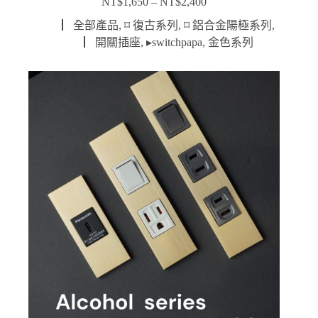
NT$
1,650
–
NT$
2,400
價
格
▏全部產品
,
⌑ 復古系列
,
⌑ 鋁合金陽極系列
,
範
▏開關插座
,
▸switchpapa
,
金色系列
圍：
NT$1,650
到
NT$2,400