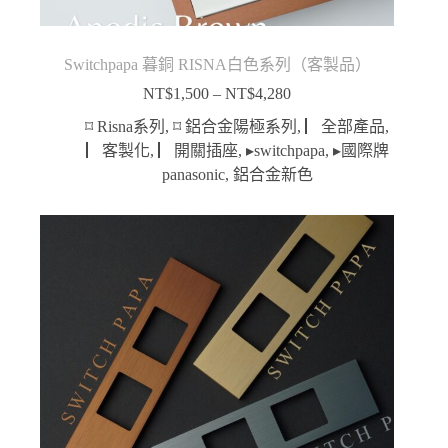
Switchpapa 暮銅 RISNA白色系列（客製品）
NT$
1,500
–
NT$
4,280
價
格
⌑ Risna系列
,
⌑ 鋁合金陽極系列
,
▏全部產品
,
範
▏客製化
,
▏開關插座
,
▸switchpapa
,
▸國際牌
圍：
panasonic
,
鋁合金新色
NT$1,500
到
NT$4,280