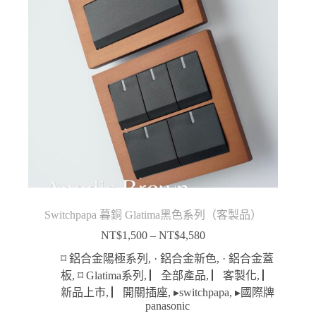
Switchpapa 暮銅 Glatima黑色系列（客製品）
NT$
1,500
–
NT$
4,580
價
格
⌑ 鋁合金陽極系列
,
· 鋁合金新色
,
· 鋁合金蓋
範
板
,
⌑ Glatima系列
,
▏全部產品
,
▏客製化
,
▏
圍：
新品上市
,
▏開關插座
,
▸switchpapa
,
▸國際牌
NT$1,500
panasonic