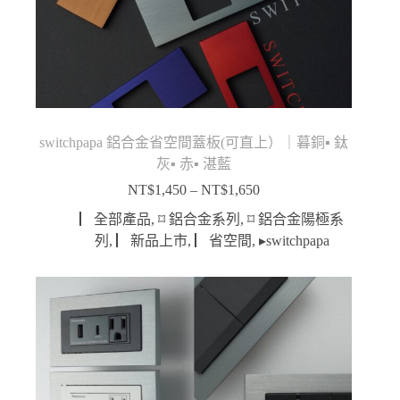
switchpapa 鋁合金省空間蓋板(可直上）｜暮銅▪ 鈦
灰▪ 赤▪ 湛藍
NT$
1,450
–
NT$
1,650
價
格
▏全部產品
,
⌑ 鋁合金系列
,
⌑ 鋁合金陽極系
範
列
,
▏新品上市
,
▏省空間
,
▸switchpapa
圍：
NT$1,450
到
NT$1,650