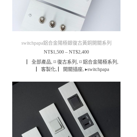
switchpapa鋁合金陽極銀復古黃銅開關系列
NT$
1,500
–
NT$
2,400
價
格
▏全部產品
,
⌑ 復古系列
,
⌑ 鋁合金陽極系列
,
範
▏客製化
,
▏開關插座
,
▸switchpapa
圍：
NT$1,500
到
NT$2,400