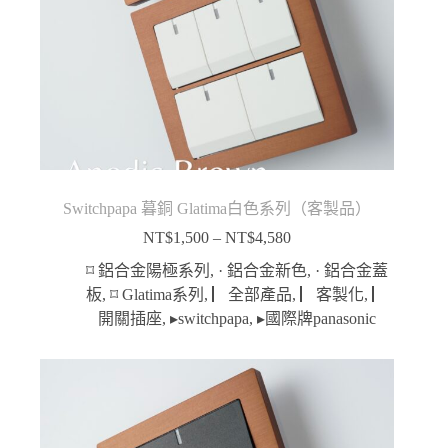
Switchpapa 暮銅 Glatima白色系列（客製品）
NT$
1,500
–
NT$
4,580
價
格
⌑ 鋁合金陽極系列
,
· 鋁合金新色
,
· 鋁合金蓋
範
板
,
⌑ Glatima系列
,
▏全部產品
,
▏客製化
,
▏
圍：
開關插座
,
▸switchpapa
,
▸國際牌panasonic
NT$1,500
到
NT$4,580