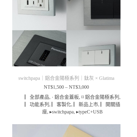
switchpapa｜鋁合金陽極系列｜鈦灰 × Glatima
NT$
1,500
–
NT$
3,000
價
格
▏全部產品
,
· 鋁合金蓋板
,
⌑ 鋁合金陽極系列
,
範
▏功能系列
,
▏客製化
,
▏新品上市
,
▏開關插
圍：
座
,
▸switchpapa
,
▸typeC+USB
NT$1,500
到
NT$3,000