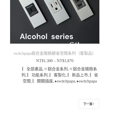
switchpapa鋁合金陽極銀省空間系列（客製品）
NT$
1,300
–
NT$
1,870
價
格
▏全部產品
,
⌑ 鋁合金系列
,
⌑ 鋁合金陽極系
範
列
,
▏功能系列
,
▏客製化
,
▏新品上市
,
▏省
圍：
空間
,
▏開關插座
,
▸switchpapa
,
▸switchpapa
NT$1,300
到
NT$1,870
下一頁