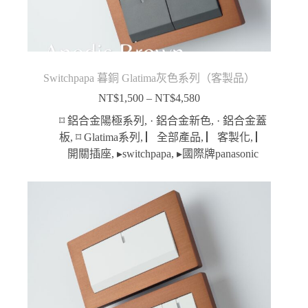
Switchpapa 暮銅 Glatima灰色系列（客製品）
NT$
1,500
–
NT$
4,580
價
格
⌑ 鋁合金陽極系列
,
· 鋁合金新色
,
· 鋁合金蓋
範
板
,
⌑ Glatima系列
,
▏全部產品
,
▏客製化
,
▏
圍：
開關插座
,
▸switchpapa
,
▸國際牌panasonic
NT$1,500
到
NT$4,580