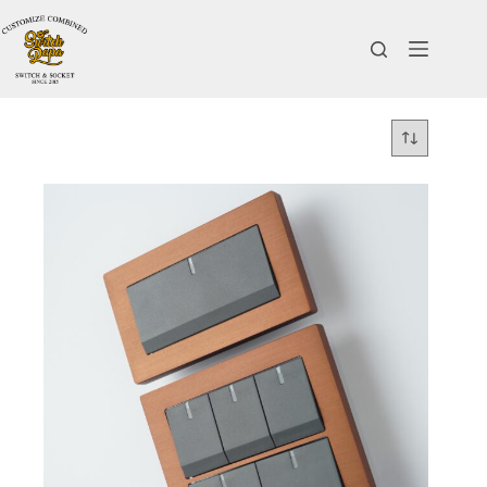
跳
至
主
要
內
容