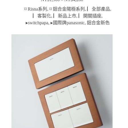
價
格
⌑ Risna系列
,
⌑ 鋁合金陽極系列
,
▏全部產品
,
範
▏客製化
,
▏新品上市
,
▏開關插座
,
圍：
▸switchpapa
,
▸國際牌panasonic
,
鋁合金新色
NT$1,500
到
NT$4,280