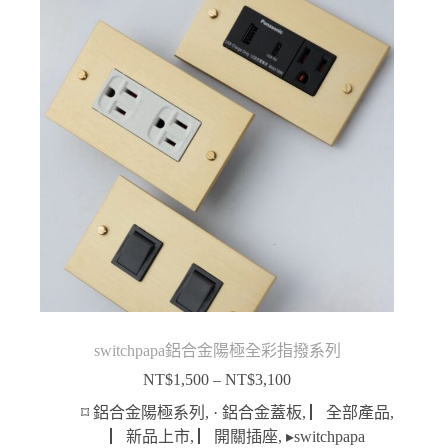
switchpapa鋁合金陽極全彩指撥系列
NT$
1,500
–
NT$
3,100
價
格
⌑ 鋁合金陽極系列
,
· 鋁合金蓋板
,
▏全部產品
,
範
▏新品上市
,
▏開關插座
,
▸switchpapa