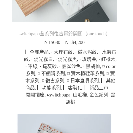
switchpapa全系列復古電鈴開關（one touch）
NT$
630
–
NT$
4,200
價
格
▏全部產品
,
· 大理石紋
,
· 微水泥紋
,
· 水磨石
範
紋
,
· 消光霧白
,
· 消光霧黑
,
· 玫瑰金
,
· 紅橡木
,
圍：
· 軍綠
,
· 鐵灰砂
,
· 雲雀沙色
,
· 黑胡桃
,
⌑ color
NT$630
系列
,
⌑ 不鏽鋼系列
,
⌑ 實木植鞣革系列
,
⌑ 實
到
木系列
,
⌑ 復古系列
,
⌑ 日本直噴系列
,
▏其他
NT$4,200
商品
,
▏功能系列
,
▏客製化
,
▏新品上市
,
▏
開關插座
,
▸switchpapa
,
山毛櫸
,
金色系列
,
黑
胡桃