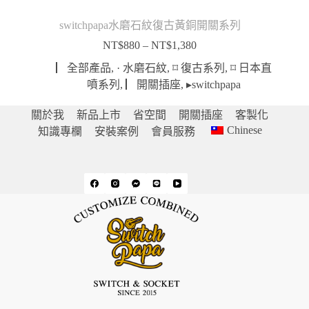
switchpapa水磨石紋復古黃銅開關系列
NT$
880
–
NT$
1,380
價
格
▏全部產品
,
· 水磨石紋
,
⌑ 復古系列
,
⌑ 日本直
範
噴系列
,
▏開關插座
,
▸switchpapa
圍：
NT$880
關於我
新品上市
省空間
開關插座
客製化
到
Chinese
知識專欄
安裝案例
會員服務
NT$1,380