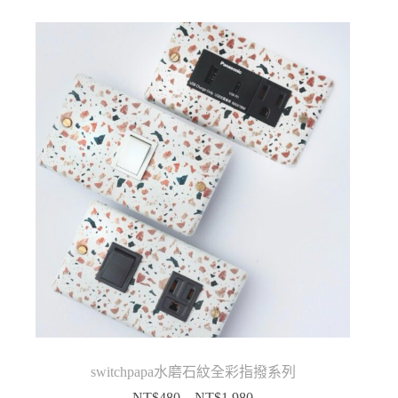
NT$680
到
NT$3,460
switchpapa水磨石紋全彩指撥系列
NT$
480
–
NT$
1,980