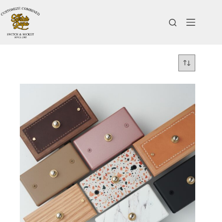
跳
至
主
要
內
容