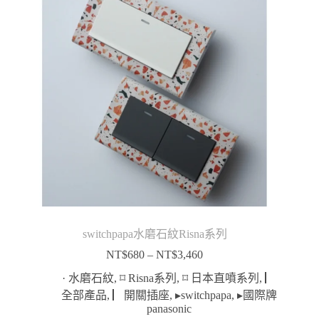
switchpapa水磨石紋Risna系列
NT$
680
–
NT$
3,460
價
格
· 水磨石紋
,
⌑ Risna系列
,
⌑ 日本直噴系列
,
▏
範
全部產品
,
▏開關插座
,
▸switchpapa
,
▸國際牌
panasonic
圍：