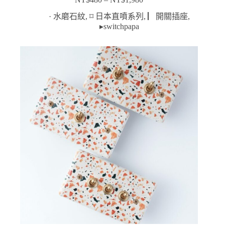
價
格
· 水磨石紋
,
⌑ 日本直噴系列
,
▏開關插座
,
範
▸switchpapa
圍：
NT$480
到
NT$1,980