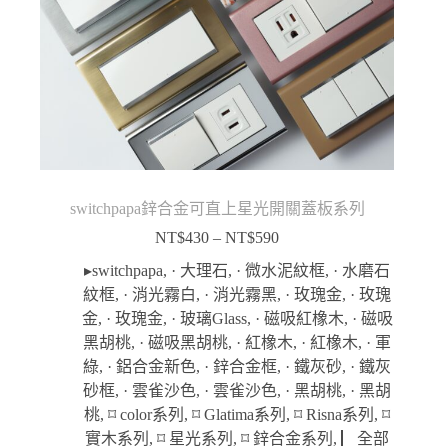
switchpapa鋅合金可直上星光開關蓋板系列
NT$
430
–
NT$
590
價
格
▸switchpapa
,
· 大理石
,
· 微水泥紋框
,
· 水磨石
範
紋框
,
· 消光霧白
,
· 消光霧黑
,
· 玫瑰金
,
· 玫瑰
圍：
金
,
· 玫瑰金
,
· 玻璃Glass
,
· 磁吸紅橡木
,
· 磁吸
NT$430
黑胡桃
,
· 磁吸黑胡桃
,
· 紅橡木
,
· 紅橡木
,
· 軍
到
綠
,
· 鋁合金新色
,
· 鋅合金框
,
· 鐵灰砂
,
· 鐵灰
NT$590
砂框
,
· 雲雀沙色
,
· 雲雀沙色
,
· 黑胡桃
,
· 黑胡
桃
,
⌑ color系列
,
⌑ Glatima系列
,
⌑ Risna系列
,
⌑
實木系列
,
⌑ 星光系列
,
⌑ 鋅合金系列
,
▏全部