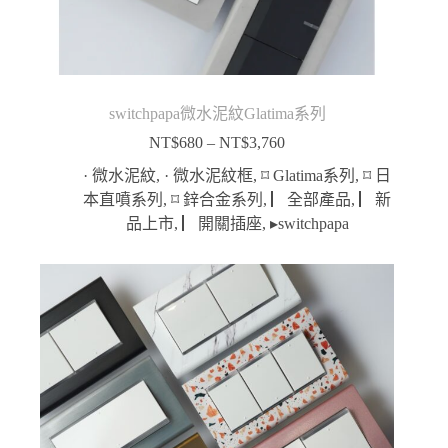
switchpapa微水泥紋Glatima系列
NT$
680
–
NT$
3,760
價
格
· 微水泥紋
,
· 微水泥紋框
,
⌑ Glatima系列
,
⌑ 日
範
本直噴系列
,
⌑ 鋅合金系列
,
▏全部產品
,
▏新
圍：
品上市
,
▏開關插座
,
▸switchpapa
NT$680
到
NT$3,760