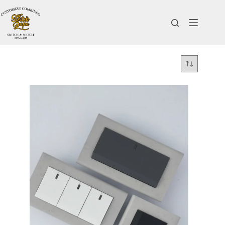
跳
至
主
要
內
容