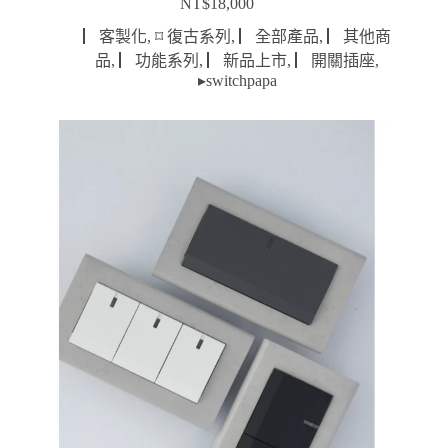
NT$
18,000
▏客製化
,
⌑ 復古系列
,
▏全部產品
,
▏其他商
品
,
▏功能系列
,
▏新品上市
,
▏開關插座
,
▸switchpapa