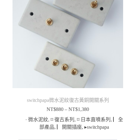
switchpapa微水泥紋復古黃銅開關系列
NT$
880
–
NT$
1,380
價
格
· 微水泥紋
,
⌑ 復古系列
,
⌑ 日本直噴系列
,
▏全
範
部產品
,
▏開關插座
,
▸switchpapa
圍：
NT$880