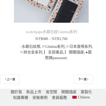
switchpapa水磨石紋Glatima系列
NT$
680
–
NT$
3,760
價
格
· 水磨石紋框
,
⌑ Glatima系列
,
⌑ 日本直噴系列
,
範
⌑ 鋅合金系列
,
▏全部產品
,
▏開關插座
,
▸國
圍：
際牌panasonic
NT$680
到
NT$3,760
上一頁
下一頁
關於我
新品上市
省空間
開關插座
客製化
Chinese
知識專欄
安裝案例
會員服務