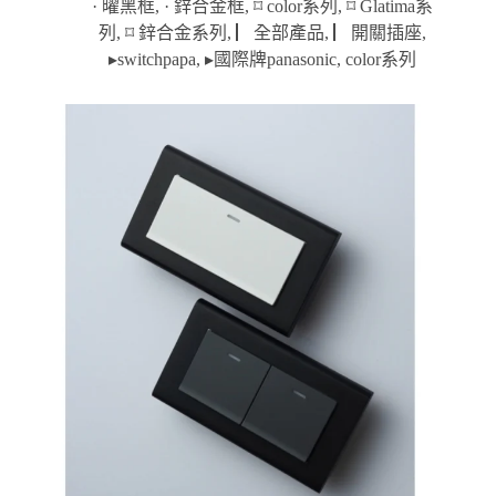
格
· 曜黑框
,
· 鋅合金框
,
⌑ color系列
,
⌑ Glatima系
範
列
,
⌑ 鋅合金系列
,
▏全部產品
,
▏開關插座
,
圍：
▸switchpapa
,
▸國際牌panasonic
,
color系列
NT$480
到
NT$3,360