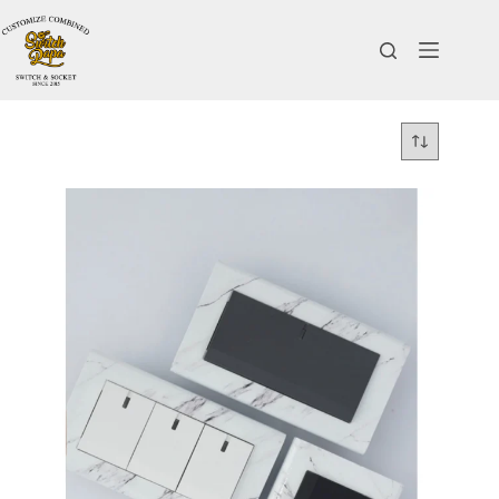
跳
至
主
要
內
容