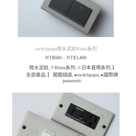
switchpapa微水泥紋Risna系列
NT$
680
–
NT$
3,460
價
格
· 微水泥紋
,
⌑ Risna系列
,
⌑ 日本直噴系列
,
▏
範
全部產品
,
▏開關插座
,
▸switchpapa
,
▸國際牌
panasonic
圍：
NT$680
到
NT$3,460