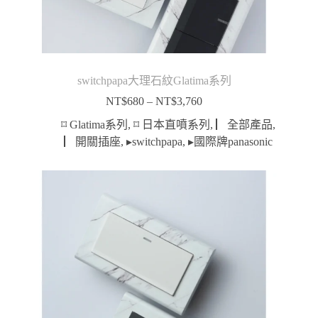
switchpapa大理石紋Glatima系列
NT$
680
–
NT$
3,760
價
格
⌑ Glatima系列
,
⌑ 日本直噴系列
,
▏全部產品
,
範
▏開關插座
,
▸switchpapa
,
▸國際牌panasonic
圍：
NT$680
到
NT$3,760