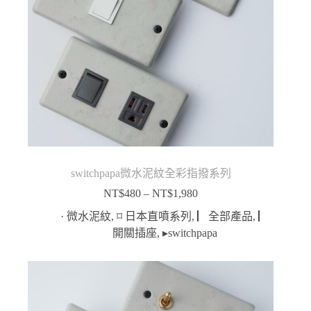
switchpapa微水泥紋全彩指撥系列
NT$
480
–
NT$
1,980
價
格
· 微水泥紋
,
⌑ 日本直噴系列
,
▏全部產品
,
▏
範
開關插座
,
▸switchpapa
圍：
NT$480
到
NT$1,980