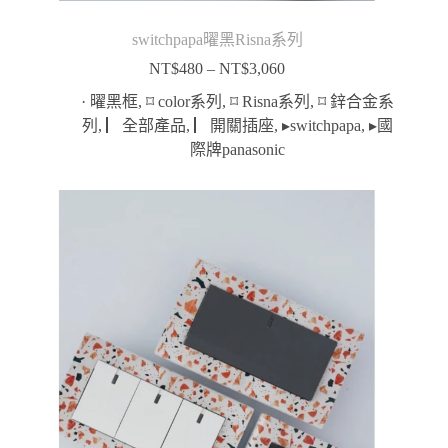
switchpapa曜黑Risna系列
NT$
480
–
NT$
3,060
價
格
· 曜黑框
,
⌑ color系列
,
⌑ Risna系列
,
⌑ 鋅合金系
範
列
,
▏全部產品
,
▏開關插座
,
▸switchpapa
,
▸國
圍：
際牌panasonic
NT$480
到
NT$3,060