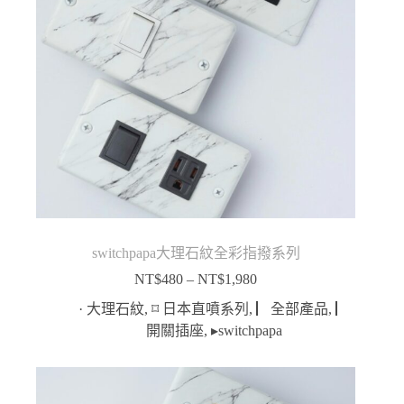
switchpapa大理石紋全彩指撥系列
NT$
480
–
NT$
1,980
價
格
· 大理石紋
,
⌑ 日本直噴系列
,
▏全部產品
,
▏
範
開關插座
,
▸switchpapa
圍：
NT$480
到
NT$1,980