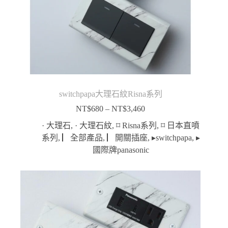
switchpapa大理石紋Risna系列
NT$
680
–
NT$
3,460
價
格
· 大理石
,
· 大理石紋
,
⌑ Risna系列
,
⌑ 日本直噴
範
系列
,
▏全部產品
,
▏開關插座
,
▸switchpapa
,
▸
圍：
國際牌panasonic
NT$680
到
NT$3,460