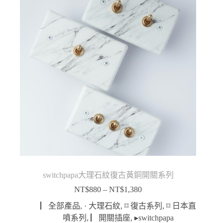
switchpapa大理石紋復古黃銅開關系列
NT$
880
–
NT$
1,380
價
格
▏全部產品
,
· 大理石紋
,
⌑ 復古系列
,
⌑ 日本直
範
噴系列
,
▏開關插座
,
▸switchpapa