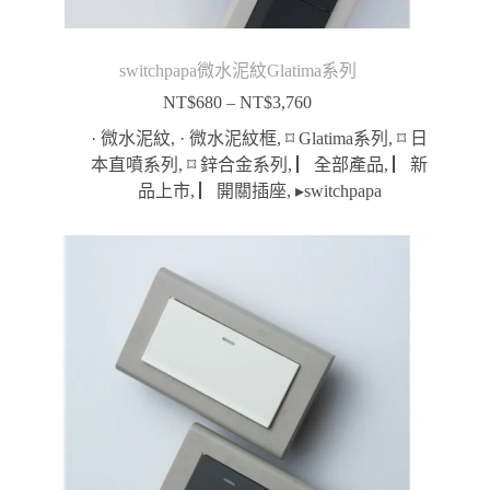
switchpapa微水泥紋Glatima系列
NT$
680
–
NT$
3,760
價
格
· 微水泥紋
,
· 微水泥紋框
,
⌑ Glatima系列
,
⌑ 日
範
本直噴系列
,
⌑ 鋅合金系列
,
▏全部產品
,
▏新
圍：
品上市
,
▏開關插座
,
▸switchpapa
NT$680
到
NT$3,760