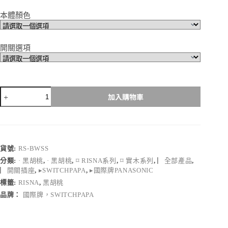
本體顏色
開關選項
switchpapa
加入購物車
黑
胡
桃
木
Risna
貨號:
RS-BWSS
系
分類:
· 黑胡桃
,
· 黑胡桃
,
⌑ RISNA系列
,
⌑ 實木系列
,
▏全部產品
,
列
▏開關插座
,
▸SWITCHPAPA
,
▸國際牌PANASONIC
數
標籤:
RISNA
,
黑胡桃
量
品牌：
國際牌，SWITCHPAPA