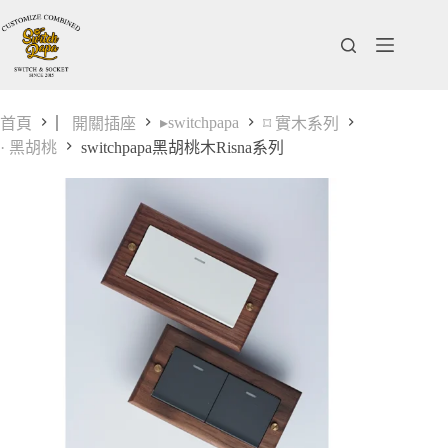
跳
至
主
要
內
▸switchpapa
首頁
▏開關插座
⌑ 實木系列
容
· 黑胡桃
switchpapa黑胡桃木Risna系列