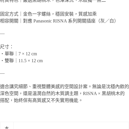
材質特色｜嚴選黑胡桃木，色澤深沉、木紋獨一無二
固定方式｜金色一字螺絲，穩固安裝，質感加乘
相容開關｜對應 Panasonic RISNA 系列開關插座（灰／白）
—
尺寸：
・單聯｜7 × 12 cm
・雙聯｜11.5 × 12 cm
—
適合講究細節、重視整體美感的空間設計案。無論是沈穩內斂的
深色空間，還是溫潤自然的木質調主題，RISNA × 黑胡桃木的
搭配，始終保有高質感又不失實用機能。
本