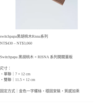
switchpapa黑胡桃木Risna系列
NT$
430
–
NT$
3,060
價
格
範
Switchpapa 黑胡桃木 × RISNA 系列開關蓋板
圍：
NT$430
尺寸：
到
・單聯｜7 × 12 cm
NT$3,060
・雙聯｜11.5 × 12 cm
固定方式｜金色一字螺絲，穩固安裝，質感加乘