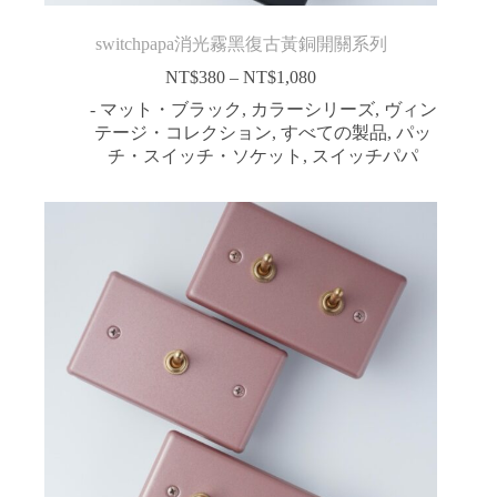
switchpapa消光霧黑復古黃銅開關系列
NT$
380
–
NT$
1,080
価
格
- マット・ブラック
,
カラーシリーズ
,
ヴィン
帯:
テージ・コレクション
,
すべての製品
,
パッ
NT$380
チ・スイッチ・ソケット
,
スイッチパパ
–
NT$1,080