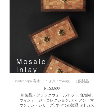
switchpapa 寄木（よせぎ / Yosegi） （客製品
NT$
3,600
新製品
,
- ブラックウォールナット
,
無垢材
,
ヴィンテージ・コレクション
,
アイアン・マ
ウンテン・シリーズ
,
すべての製品
,
P▏カス