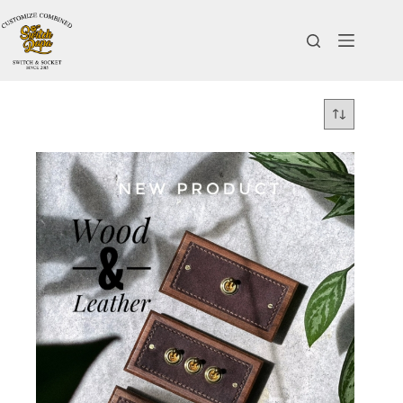
コ
ン
テ
ン
ツ
へ
ス
キ
ッ
プ