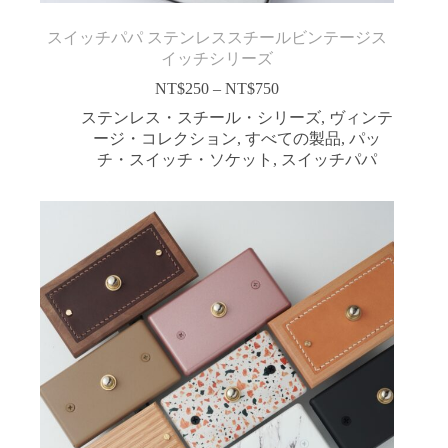
スイッチパパ ステンレススチールビンテージス
イッチシリーズ
NT$
250
–
NT$
750
価
格
ステンレス・スチール・シリーズ
,
ヴィンテ
帯:
ージ・コレクション
,
すべての製品
,
パッ
NT$250
チ・スイッチ・ソケット
,
スイッチパパ
–
NT$750