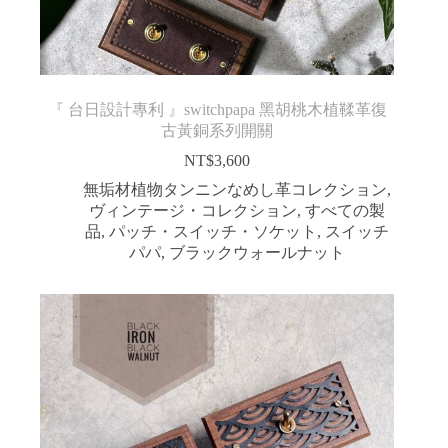
『 台日設計專利 』switchpapa 黑胡桃木植鞣革復
古黃銅系列開關
NT$
3,600
無垢材植物タンニンなめし革コレクション
,
ヴィンテージ・コレクション
,
すべての製
品
,
パッチ・スイッチ・ソケット
,
スイッチ
パパ
,
ブラックウォールナット