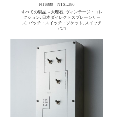
NT$
880
–
NT$
1,380
価
格
すべての製品
,
- 大理石
,
ヴィンテージ・コレ
帯:
クション
,
日本ダイレクトスプレーシリー
NT$880
ズ
,
パッチ・スイッチ・ソケット
,
スイッチ
–
パパ
NT$1,380