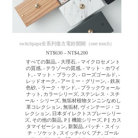
switchpapa全系列復古電鈴開關（one touch）
NT$
630
–
NT$
4,200
価
格
すべての製品
,
- 大理石
,
- マイクロセメント
帯:
の質感
,
- テラゾーの質感
,
- マット・ホワイ
NT$630
ト
,
- マット・ブラック
,
- ローズゴールド
,
-
–
レッドオーク
,
- アーミー・グリーン
,
- 鉄灰
NT$4,200
色砂
,
- ラーク・サンド
,
- ブラックウォール
ナット
,
カラーシリーズ
,
ステンレス・スチ
ール・シリーズ
,
無垢材植物タンニンなめし
革コレクション
,
無垢材
,
ヴィンテージ・コ
レクション
,
日本ダイレクトスプレーシリー
ズ
,
その他の製品
,
P▏機能シリーズ
,
P▏カス
タマイゼーション
,
新製品
,
パッチ・スイッ
チ・ソケット
,
スイッチパパ
,
ブナ
,
ゴール