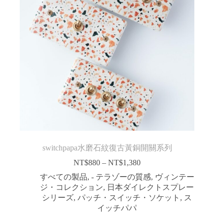
switchpapa水磨石紋復古黃銅開關系列
NT$
880
–
NT$
1,380
価
格
すべての製品
,
- テラゾーの質感
,
ヴィンテー
帯:
ジ・コレクション
,
日本ダイレクトスプレー
NT$880
シリーズ
,
パッチ・スイッチ・ソケット
,
ス
–
イッチパパ
NT$1,380