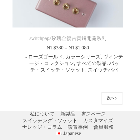
switchpapa玫瑰金復古黃銅開關系列
NT$
380
–
NT$
1,080
価
格
- ローズゴールド
,
カラーシリーズ
,
ヴィンテ
帯:
ージ・コレクション
,
すべての製品
,
パッ
NT$380
チ・スイッチ・ソケット
,
スイッチパパ
–
NT$1,080
次へ
私について
新製品
省スペース
スイッチング・ソケット
カスタマイズ
ナレッジ・コラム
設置事例
會員服務
Japanese