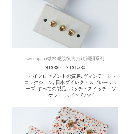
switchpapa微水泥紋復古黃銅開關系列
NT$
880
–
NT$
1,380
価
格
- マイクロセメントの質感
,
ヴィンテージ・
帯:
コレクション
,
日本ダイレクトスプレーシリ
NT$880
ーズ
,
すべての製品
,
パッチ・スイッチ・ソ
–
ケット
,
スイッチパパ
NT$1,380