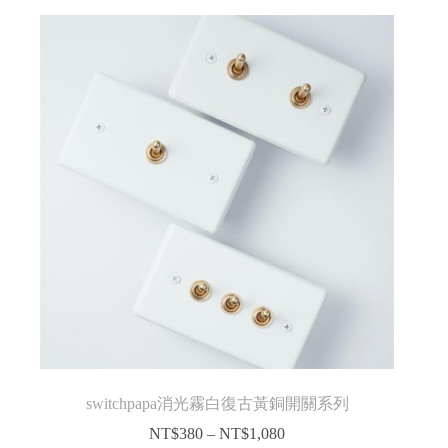
switchpapa消光霧白復古黃銅開關系列
NT$
380
–
NT$
1,080
価