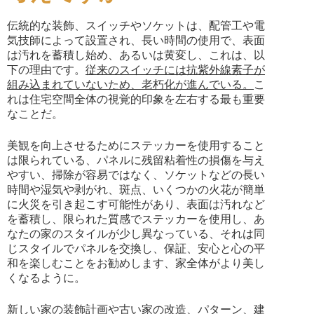
伝統的な装飾、スイッチやソケットは、配管工や電
気技師によって設置され、長い時間の使用で、表面
は汚れを蓄積し始め、あるいは黄変し、これは、以
下の理由です。
従来のスイッチには抗紫外線素子が
組み込まれていないため、老朽化が進んでいる。
こ
れは住宅空間全体の視覚的印象を左右する最も重要
なことだ。
美観を向上させるためにステッカーを使用すること
は限られている、パネルに残留粘着性の損傷を与え
やすい、掃除が容易ではなく、ソケットなどの長い
時間や湿気や剥がれ、斑点、いくつかの火花が簡単
に火災を引き起こす可能性があり、表面は汚れなど
を蓄積し、限られた質感でステッカーを使用し、あ
なたの家のスタイルが少し異なっている、それは同
じスタイルでパネルを交換し、保証、安心と心の平
和を楽しむことをお勧めします、家全体がより美し
くなるように。
新しい家の装飾計画や古い家の改造、パターン、建