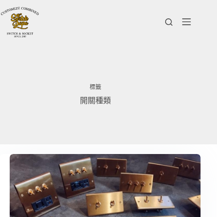
跳
至
主
要
內
容
標籤
開關種類