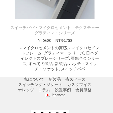
スイッチパパ・マイクロセメント・テクスチャー
グラティマ・シリーズ
NT$
680
–
NT$
3,760
価
格
- マイクロセメントの質感
,
- マイクロセメン
帯:
トフレーム
,
グラティマ・シリーズ
,
日本ダ
NT$680
イレクトスプレーシリーズ
,
亜鉛合金シリー
–
ズ
,
すべての製品
,
新製品
,
パッチ・スイッ
NT$3,760
チ・ソケット
,
スイッチパパ
私について
新製品
省スペース
スイッチング・ソケット
カスタマイズ
ナレッジ・コラム
設置事例
會員服務
Japanese