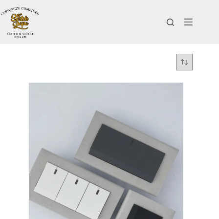
コ
ン
テ
ン
ツ
へ
ス
キ
ッ
プ