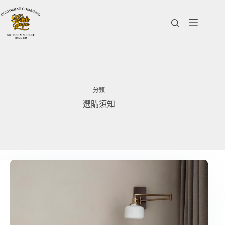
跳
至
主
要
內
容
分類
選購須知