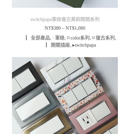
switchpapa軍綠復古黃銅開關系列
NT$
380
–
NT$
1,080
價
格
▏全部產品
,
· 軍綠
,
⌑ color系列
,
⌑ 復古系列
,
範
▏開關插座
,
▸switchpapa
圍：
NT$380
到
NT$1,080