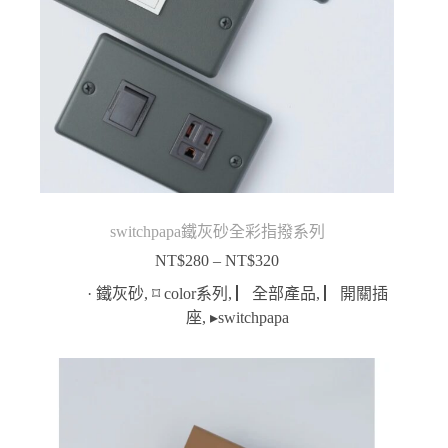
switchpapa鐵灰砂全彩指撥系列
NT$
280
–
NT$
320
價
格
· 鐵灰砂
,
⌑ color系列
,
▏全部產品
,
▏開關插
範
座
,
▸switchpapa
圍：
NT$280
到
NT$320