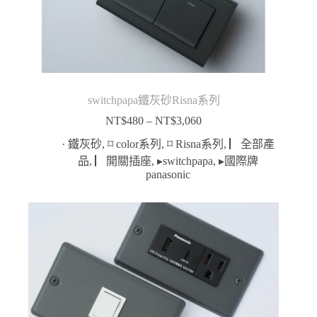
switchpapa鐵灰砂Risna系列
NT$
480
–
NT$
3,060
價
格
· 鐵灰砂
,
⌑ color系列
,
⌑ Risna系列
,
▏全部產
範
品
,
▏開關插座
,
▸switchpapa
,
▸國際牌
panasonic
圍：
NT$480
到
NT$3,060