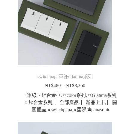
switchpapa軍綠Glatima系列
NT$
480
–
NT$
3,360
價
格
· 軍綠
,
· 鋅合金框
,
⌑ color系列
,
⌑ Glatima系列
,
範
⌑ 鋅合金系列
,
▏全部產品
,
▏新品上市
,
▏開
圍：
關插座
,
▸switchpapa
,
▸國際牌panasonic
NT$480
到
NT$3,360