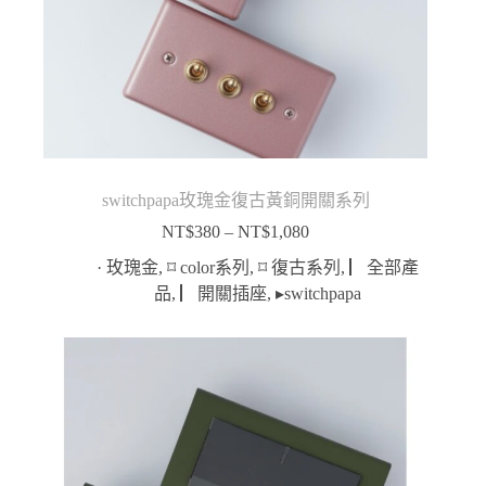
switchpapa玫瑰金復古黃銅開關系列
NT$
380
–
NT$
1,080
價
格
· 玫瑰金
,
⌑ color系列
,
⌑ 復古系列
,
▏全部產
範
品
,
▏開關插座
,
▸switchpapa
圍：
NT$380
到
NT$1,080