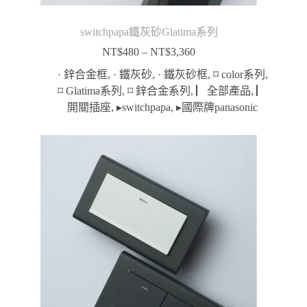
switchpapa鐵灰砂Glatima系列
NT$
480
–
NT$
3,360
價
格
· 鋅合金框
,
· 鐵灰砂
,
· 鐵灰砂框
,
⌑ color系列
,
範
⌑ Glatima系列
,
⌑ 鋅合金系列
,
▏全部產品
,
▏
圍：
開關插座
,
▸switchpapa
,
▸國際牌panasonic
NT$480
到
NT$3,360