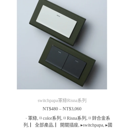
switchpapa軍綠Risna系列
NT$
480
–
NT$
3,060
價
格
· 軍綠
,
⌑ color系列
,
⌑ Risna系列
,
⌑ 鋅合金系
範
列
,
▏全部產品
,
▏開關插座
,
▸switchpapa
,
▸國