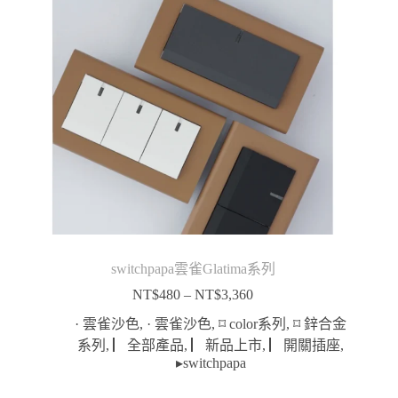
switchpapa雲雀Glatima系列
NT$
480
–
NT$
3,360
價
格
· 雲雀沙色
,
· 雲雀沙色
,
⌑ color系列
,
⌑ 鋅合金
範
系列
,
▏全部產品
,
▏新品上市
,
▏開關插座
,
圍：
▸switchpapa
NT$480