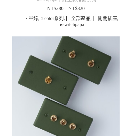
NT$
280
–
NT$
320
價
格
· 軍綠
,
⌑ color系列
,
▏全部產品
,
▏開關插座
,
範
▸switchpapa
圍：
NT$280
到
NT$320