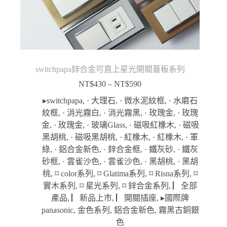
switchpapa鋅合金可直上星光開關蓋板系列
NT$
430
–
NT$
590
價
格
▸switchpapa
,
· 大理石
,
· 微水泥紋框
,
· 水磨石
範
紋框
,
· 消光霧白
,
· 消光霧黑
,
· 玫瑰金
,
· 玫瑰
圍：
金
,
· 玫瑰金
,
· 玻璃Glass
,
· 磁吸紅橡木
,
· 磁吸
NT$430
黑胡桃
,
· 磁吸黑胡桃
,
· 紅橡木
,
· 紅橡木
,
· 軍
到
綠
,
· 鋁合金新色
,
· 鋅合金框
,
· 鐵灰砂
,
· 鐵灰
NT$590
砂框
,
· 雲雀沙色
,
· 雲雀沙色
,
· 黑胡桃
,
· 黑胡
桃
,
⌑ color系列
,
⌑ Glatima系列
,
⌑ Risna系列
,
⌑
實木系列
,
⌑ 星光系列
,
⌑ 鋅合金系列
,
▏全部
產品
,
▏新品上市
,
▏開關插座
,
▸國際牌
panasonic
,
金色系列
,
鋁合金新色
,
霧黑古銅銀
色