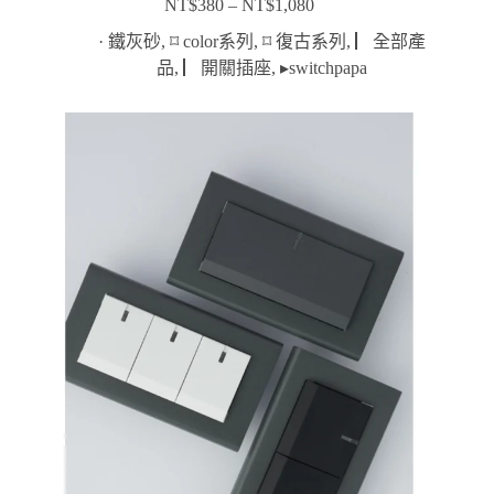
NT$
380
–
NT$
1,080
價
格
· 鐵灰砂
,
⌑ color系列
,
⌑ 復古系列
,
▏全部產
範
品
,
▏開關插座
,
▸switchpapa
圍：
NT$380
到
NT$1,080