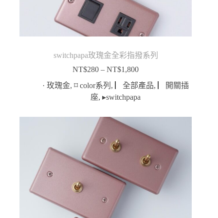
switchpapa玫瑰金全彩指撥系列
NT$
280
–
NT$
1,800
價
格
· 玫瑰金
,
⌑ color系列
,
▏全部產品
,
▏開關插
範
座
,
▸switchpapa
圍：
NT$280
到
NT$1,800