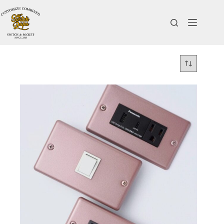
跳
至
主
要
內
容